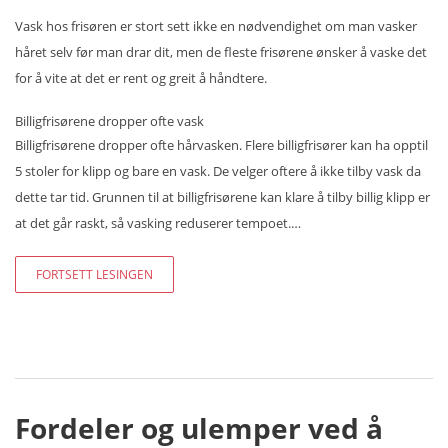
Vask hos frisøren er stort sett ikke en nødvendighet om man vasker
håret selv før man drar dit, men de fleste frisørene ønsker å vaske det
for å vite at det er rent og greit å håndtere.
Billigfrisørene dropper ofte vask
Billigfrisørene dropper ofte hårvasken. Flere billigfrisører kan ha opptil
5 stoler for klipp og bare en vask. De velger oftere å ikke tilby vask da
dette tar tid. Grunnen til at billigfrisørene kan klare å tilby billig klipp er
at det går raskt, så vasking reduserer tempoet.…
FORTSETT LESINGEN
Fordeler og ulemper ved å