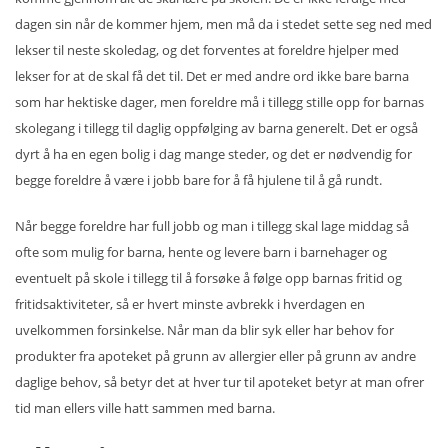
dagen sin når de kommer hjem, men må da i stedet sette seg ned med
lekser til neste skoledag, og det forventes at foreldre hjelper med
lekser for at de skal få det til. Det er med andre ord ikke bare barna
som har hektiske dager, men foreldre må i tillegg stille opp for barnas
skolegang i tillegg til daglig oppfølging av barna generelt. Det er også
dyrt å ha en egen bolig i dag mange steder, og det er nødvendig for
begge foreldre å være i jobb bare for å få hjulene til å gå rundt.
Når begge foreldre har full jobb og man i tillegg skal lage middag så
ofte som mulig for barna, hente og levere barn i barnehager og
eventuelt på skole i tillegg til å forsøke å følge opp barnas fritid og
fritidsaktiviteter, så er hvert minste avbrekk i hverdagen en
uvelkommen forsinkelse. Når man da blir syk eller har behov for
produkter fra apoteket på grunn av allergier eller på grunn av andre
daglige behov, så betyr det at hver tur til apoteket betyr at man ofrer
tid man ellers ville hatt sammen med barna.