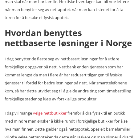
man skal når man har familie. Hektiske hverdager kan bli noe lettere
når man benytter seg av nettapotek når man kan i stedet for å ta
turen for å besøke et fysisk apotek.
Hvordan benyttes
nettbaserte løsninger i Norge
I dag benytter de fleste seg av nettbasert løsninger for å utføre
forskjellige oppgaver på nett. Nettbank er den tjenesten som har
kommet lengst da man i flere år har redusert tilgangen til fysiske
tjenester til fordel for bedre løsninger på nett. Når smarttelefonene
kom, så har dette utvidet seg til å gjelde andre ting som timebestilling
forskjellige steder og kjøp av forskjellige produkter.
I dag vil mange
velge nettbutikker
fremfor å dra fysisk til en butikk
med mindre man ønsker å kikke rundt i forskjellige butikker for å se
hva man finner. Dette gjelder også nettapotek. Spesielt barnefamilier
vil ofte velge nettapoteker da dette går raskere og man slipper å dra til