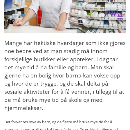
Mange har hektiske hverdager som ikke gjøres
noe bedre ved at man stadig må innom
forskjellige butikker eller apoteker. I dag tar
det mye tid å ha familie og barn. Man skal
gjerne ha en bolig hvor barna kan vokse opp
og hvor de er trygge, og de skal delta på
sosiale aktiviteter for å få venner, i tillegg til at
de må bruke mye tid på skole og med
hjemmelekser.
Det forventes mye av barn, og de fleste må bruke mye tid for å
komme gjennom alt de skal lære på skolen. De er ikke ferdige med