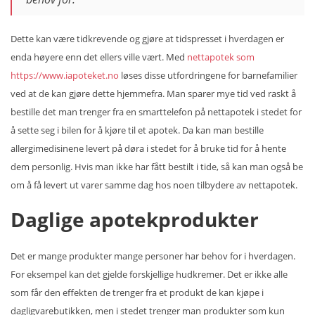
Dette kan være tidkrevende og gjøre at tidspresset i hverdagen er
enda høyere enn det ellers ville vært. Med
nettapotek som
https://www.iapoteket.no
løses disse utfordringene for barnefamilier
ved at de kan gjøre dette hjemmefra. Man sparer mye tid ved raskt å
bestille det man trenger fra en smarttelefon på nettapotek i stedet for
å sette seg i bilen for å kjøre til et apotek. Da kan man bestille
allergimedisinene levert på døra i stedet for å bruke tid for å hente
dem personlig. Hvis man ikke har fått bestilt i tide, så kan man også be
om å få levert ut varer samme dag hos noen tilbydere av nettapotek.
Daglige apotekprodukter
Det er mange produkter mange personer har behov for i hverdagen.
For eksempel kan det gjelde forskjellige hudkremer. Det er ikke alle
som får den effekten de trenger fra et produkt de kan kjøpe i
dagligvarebutikken, men i stedet trenger man produkter som kun