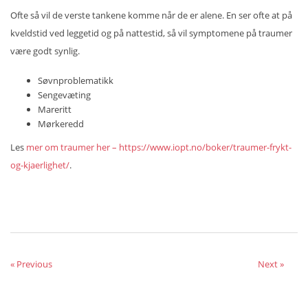
Ofte så vil de verste tankene komme når de er alene. En ser ofte at på
kveldstid ved leggetid og på nattestid, så vil symptomene på traumer
være godt synlig.
Søvnproblematikk
Sengevæting
Mareritt
Mørkeredd
Les
mer om traumer her – https://www.iopt.no/boker/traumer-frykt-
og-kjaerlighet/
.
« Previous
Next »