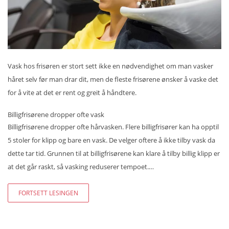
Vask hos frisøren er stort sett ikke en nødvendighet om man vasker
håret selv før man drar dit, men de fleste frisørene ønsker å vaske det
for å vite at det er rent og greit å håndtere.
Billigfrisørene dropper ofte vask
Billigfrisørene dropper ofte hårvasken. Flere billigfrisører kan ha opptil
5 stoler for klipp og bare en vask. De velger oftere å ikke tilby vask da
dette tar tid. Grunnen til at billigfrisørene kan klare å tilby billig klipp er
at det går raskt, så vasking reduserer tempoet.…
FORTSETT LESINGEN