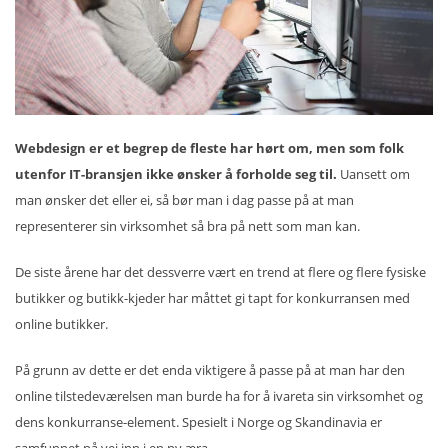
Webdesign er et begrep de fleste har hørt om, men som folk
utenfor IT-bransjen ikke ønsker å forholde seg til.
Uansett om
man ønsker det eller ei, så bør man i dag passe på at man
representerer sin virksomhet så bra på nett som man kan.
De siste årene har det dessverre vært en trend at flere og flere fysiske
butikker og butikk-kjeder har måttet gi tapt for konkurransen med
online butikker.
På grunn av dette er det enda viktigere å passe på at man har den
online tilstedeværelsen man burde ha for å ivareta sin virksomhet og
dens konkurranse-element. Spesielt i Norge og Skandinavia er
samfunnet på vei inn i en ny æra.