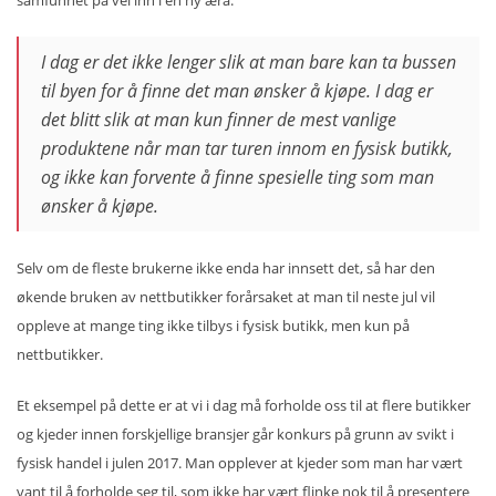
I dag er det ikke lenger slik at man bare kan ta bussen
til byen for å finne det man ønsker å kjøpe. I dag er
det blitt slik at man kun finner de mest vanlige
produktene når man tar turen innom en fysisk butikk,
og ikke kan forvente å finne spesielle ting som man
ønsker å kjøpe.
Selv om de fleste brukerne ikke enda har innsett det, så har den
økende bruken av nettbutikker forårsaket at man til neste jul vil
oppleve at mange ting ikke tilbys i fysisk butikk, men kun på
nettbutikker.
Et eksempel på dette er at vi i dag må forholde oss til at flere butikker
og kjeder innen forskjellige bransjer går konkurs på grunn av svikt i
fysisk handel i julen 2017. Man opplever at kjeder som man har vært
vant til å forholde seg til, som ikke har vært flinke nok til å presentere