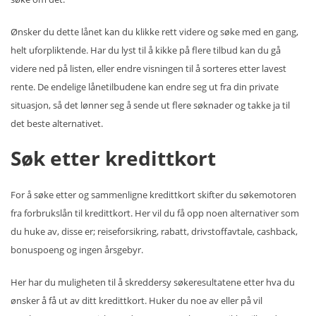
Ønsker du dette lånet kan du klikke rett videre og søke med en gang,
helt uforpliktende. Har du lyst til å kikke på flere tilbud kan du gå
videre ned på listen, eller endre visningen til å sorteres etter lavest
rente. De endelige lånetilbudene kan endre seg ut fra din private
situasjon, så det lønner seg å sende ut flere søknader og takke ja til
det beste alternativet.
Søk etter kredittkort
For å søke etter og sammenligne kredittkort skifter du søkemotoren
fra forbrukslån til kredittkort. Her vil du få opp noen alternativer som
du huke av, disse er; reiseforsikring, rabatt, drivstoffavtale, cashback,
bonuspoeng og ingen årsgebyr.
Her har du muligheten til å skreddersy søkeresultatene etter hva du
ønsker å få ut av ditt kredittkort. Huker du noe av eller på vil