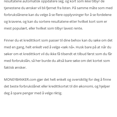
resultatene automatisk oppdatere seg, og kort som ikke tilbyr de
tjenestene du ønsker vil bli fjernet fra listen. På samme måte som med
forbrukslånene kan du velge å se flere opplysninger for å se fordelene
og kravene, og kan du sortere resultatene etter hvilket kort som er
mest populært, eller hvilket som tilbyr lavest rente.
Finner du et kredittkort som passer til dine behov kan du søke om det
med en gang, helt enkelt ved å velge «søk nå». Husk bare på at når du
søker om et kredittkort vil du ikke få tilsendt et tilbud først som du får
med forbrukslån, så her burde du altså bare søke om det kortet som
faktisk ønsker.
MONEYBANKER.com gjør det helt enkelt og oversiktlig for deg å finne
det beste forbrukslånet eller kredittkortet til din økonomi, og hjelper
deg å spare penger med å velge riktig.