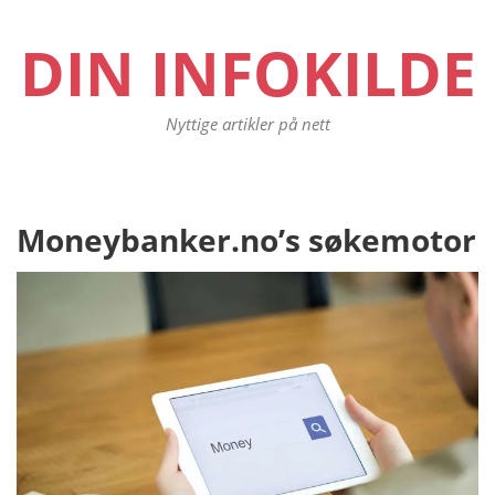
DIN INFOKILDE
Nyttige artikler på nett
Innleggsnavigasjon
Moneybanker.no’s søkemotor
Pr
po