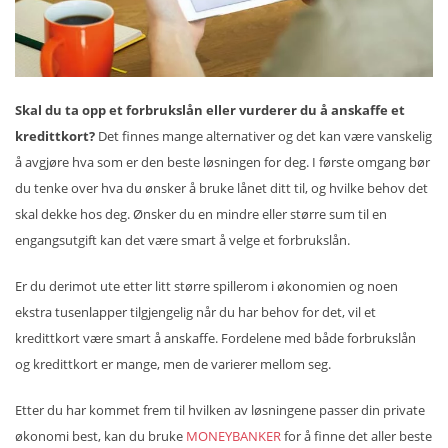
Skal du ta opp et forbrukslån eller vurderer du å anskaffe et
kredittkort?
Det finnes mange alternativer og det kan være vanskelig
å avgjøre hva som er den beste løsningen for deg. I første omgang bør
du tenke over hva du ønsker å bruke lånet ditt til, og hvilke behov det
skal dekke hos deg. Ønsker du en mindre eller større sum til en
engangsutgift kan det være smart å velge et forbrukslån.
Er du derimot ute etter litt større spillerom i økonomien og noen
ekstra tusenlapper tilgjengelig når du har behov for det, vil et
kredittkort være smart å anskaffe. Fordelene med både forbrukslån
og kredittkort er mange, men de varierer mellom seg.
Etter du har kommet frem til hvilken av løsningene passer din private
økonomi best, kan du bruke
MONEYBANKER
for å finne det aller beste