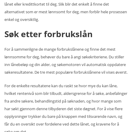
lånet eller kredittkortet til deg. Slik blir det enkelt å finne det
alternativet som er mest lønnsomt for deg, men forblir hele prosessen
enkel og oversiktlig.
Søk etter forbrukslån
For å sammenligne de mange forbrukslånene og finne det mest
lønnsomme for deg, behøver du bare å angi søkekriteriene. Du stiller
inn lånebeløp og din alder, og søkemotoren vil automatisk oppdatere
søkeresultatene. De tre mest populære forbrukslånene vil vises øverst.
For de enkelte resultatene kan du raskt se hvor mye du kan låne,
hvilket rentenivå som blir tilbudt, aldersgrense for å søke, anbefalinger
fra andre søkere, behandlingstid på søknaden, og hvor mange som
har søkt gjennom denne tilbyderen det siste døgnet. For å vise flere
opplysninger trykker du bare på knappen med tilsvarende navn, og
får du en oversikt over fordelene ved dette lånet, og kravene for å
søke om det.