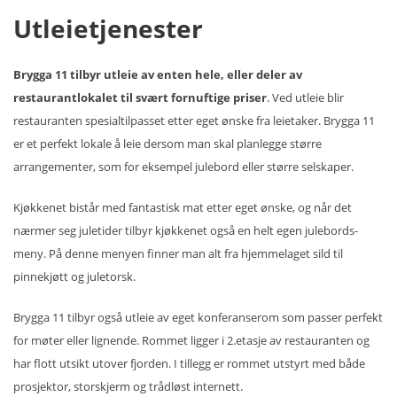
Utleietjenester
Brygga 11 tilbyr utleie av enten hele, eller deler av
restaurantlokalet til svært fornuftige priser
. Ved utleie blir
restauranten spesialtilpasset etter eget ønske fra leietaker. Brygga 11
er et perfekt lokale å leie dersom man skal planlegge større
arrangementer, som for eksempel julebord eller større selskaper.
Kjøkkenet bistår med fantastisk mat etter eget ønske, og når det
nærmer seg juletider tilbyr kjøkkenet også en helt egen julebords-
meny. På denne menyen finner man alt fra hjemmelaget sild til
pinnekjøtt og juletorsk.
Brygga 11 tilbyr også utleie av eget konferanserom som passer perfekt
for møter eller lignende. Rommet ligger i 2.etasje av restauranten og
har flott utsikt utover fjorden. I tillegg er rommet utstyrt med både
prosjektor, storskjerm og trådløst internett.