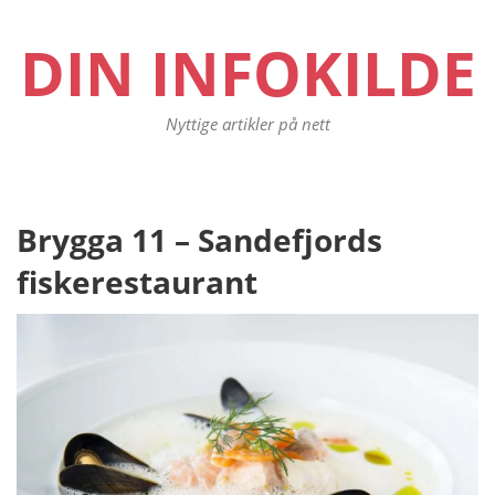
DIN INFOKILDE
Nyttige artikler på nett
Innleggsnavigasjon
Brygga 11 – Sandefjords
Pr
po
fiskerestaurant